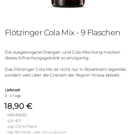
Zum
Anfang
der
Flötzinger Cola Mix - 9 Flaschen
Bildergalerie
springen
Die ausgewogene Orangen- und Cola-Mischung machen
dieses Erfrischungsgetränk so einzigartig.
Das Flötzinger Cola Mix ist nicht nur in Rosenheim legendär,
sondern weit über die Grenzen der Region hinaus beliebt.
Lieferzeit
3 - 5 Tage
18,90 €
MEHRWEG
4,20 €
/1l
0,72 €
inkl. 19% MwSt.
,
exkl.
Versandkosten