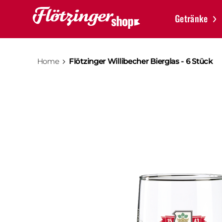
Getränke
Home
Flötzinger Willibecher Bierglas - 6 Stück
Zum
Ende
der
Bildergalerie
springen