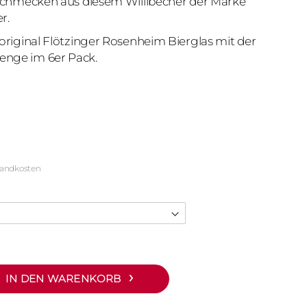
r schmecken aus diesem Willibecher der Marke
r.
 original Flötzinger Rosenheim Bierglas mit der
enge im 6er Pack.
sandkosten
IN DEN WARENKORB