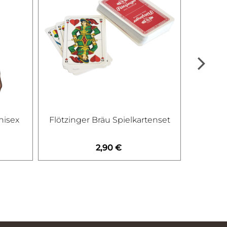
unisex
Flötzinger Bräu Spielkartenset
Flötzing
2,90 €