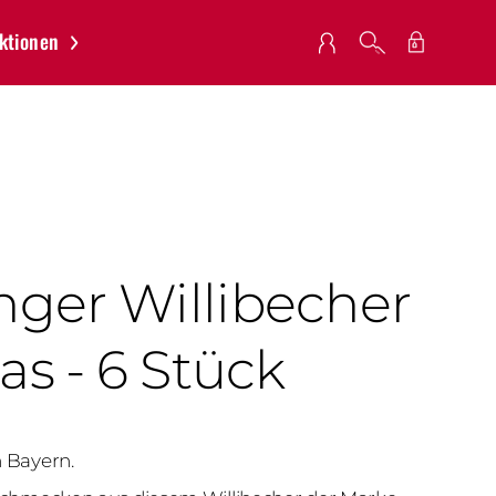
ktionen
MEIN WAR
inger Willibecher
as - 6 Stück
n Bayern.