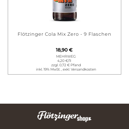
Flötzinger Cola Mix Zero - 9 Flaschen
18,90 €
BESTELLEN
MEHRWEG
4,20 €
/1l
0,72 €
inkl. 19% MwSt.
,
exkl.
Versandkosten