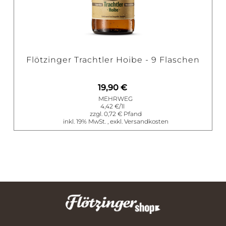
Flötzinger Trachtler Hoibe - 9 Flaschen
19,90 €
BESTELLEN
MEHRWEG
4,42 €
/1l
0,72 €
inkl. 19% MwSt.
,
exkl.
Versandkosten